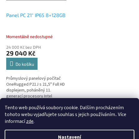
Panel PC 21" IP65 8+128GB
Momentálně nedostupné
24 000 Kč bez DPH
29 040 Kč
Do košíku
Průmyslový panelový počítač
OneRugged P21J s 21,5" Full HD
displejem, poháněný 11.
generací procesoru Intel
Celeron, nabízí spolehlivý výkon
Tento web používá soubory cookie. Dalším procházením
pro náročné průmyslové
3
položek celkem
O
aplikace....
tohoto webu vyjadřujete souhlas s jejich používáním.. Více
v
informací
zde
.
l
Z
á
á
Nastavení
d
Vytvořil Shoptet