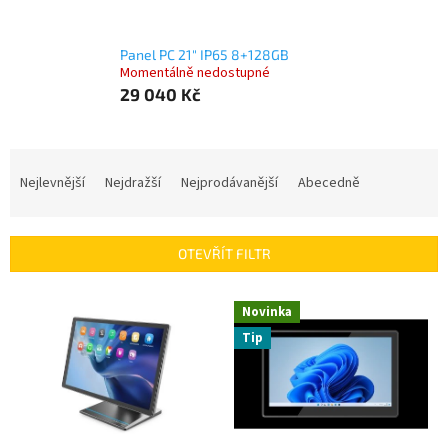
Panel PC 21" IP65 8+128GB
Momentálně nedostupné
29 040 Kč
Ř
a
Nejlevnější
Nejdražší
Nejprodávanější
Abecedně
z
e
n
OTEVŘÍT FILTR
í
p
V
r
Novinka
ý
o
Tip
p
d
i
u
s
k
p
t
r
ů