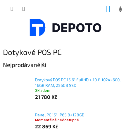
Přejít
NÁKUP
na
obsah
KOŠÍK
Dotykové POS PC
Nejprodávanější
Dotykový POS PC 15.6" FullHD + 10.1" 1024×600,
16GB RAM, 256GB SSD
Skladem
21 780 Kč
Panel PC 15" IP65 8+128GB
Momentálně nedostupné
22 869 Kč