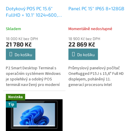
o
d
Dotykový POS PC 15.6"
Panel PC 15" IP65 8+128GB
u
FullHD + 10.1" 1024×600,
k
16GB RAM, 256GB SSD
t
Skladem
Momentálně nedostupné
ů
18 000 Kč bez DPH
18 900 Kč bez DPH
21 780 Kč
22 869 Kč
Do košíku
Do košíku
P2 Smart Desktop Terminal s
Průmyslový panelový počítač
operačním systémem Windows
OneRugged P15J s 15,6" Full HD
je spolehlivý a odolný POS
displejem, poháněný 11.
terminál navržený pro moderní
generací procesoru Intel
obchodní prostředí. Je vybaven
Celeron na platformě Jasper
hlavním displejem 15,6" Full HD
Lake, je navržen pro náročné
Novinka
+...
výpočetní,...
Tip