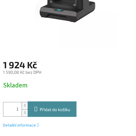
1 924 Kč
1 590,08 Kč bez DPH
Měrná
Skladem
cena:
Přidat do košíku
Detailní informace