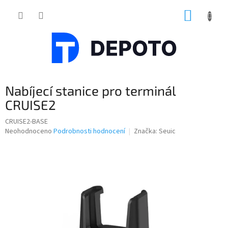
Přejít
NÁKUP
na
obsah
KOŠÍK
Nabíjecí stanice pro terminál
CRUISE2
CRUISE2-BASE
Průměrné
Neohodnoceno
Podrobnosti hodnocení
Značka:
Seuic
hodnocení
produktu
je
0,0
z
5
hvězdiček.