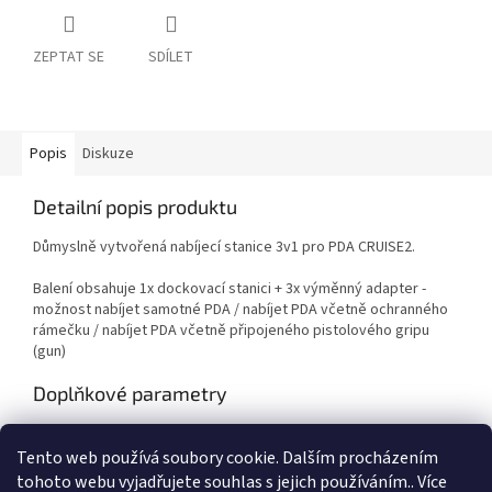
ZEPTAT SE
SDÍLET
Popis
Diskuze
Detailní popis produktu
Důmyslně vytvořená nabíjecí stanice 3v1 pro PDA CRUISE2.
Balení obsahuje 1x dockovací stanici + 3x výměnný adapter -
možnost nabíjet samotné PDA / nabíjet PDA včetně ochranného
rámečku / nabíjet PDA včetně připojeného pistolového gripu
(gun)
Doplňkové parametry
Kategorie
:
Příslušenství
Tento web používá soubory cookie. Dalším procházením
EAN
:
6311321110005
tohoto webu vyjadřujete souhlas s jejich používáním.. Více