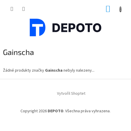
Přejít
NÁKUP
na
obsah
KOŠÍK
Gainscha
Žádné produkty značky
Gainscha
nebyly nalezeny...
Z
á
Vytvořil Shoptet
p
a
t
Copyright 2026
DEPOTO
. Všechna práva vyhrazena.
í